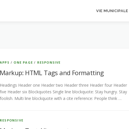
VIE MUNICIPALE
APPS
/
ONE PAGE
/
RESPONSIVE
Markup: HTML Tags and Formatting
Headings Header one Header two Header three Header four Header
five Header six Blockquotes Single line blockquote: Stay hungry. Stay
foolish. Multi line blockquote with a cite reference: People think …
RESPONSIVE